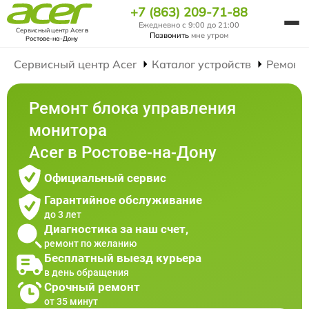
+7 (863) 209-71-88
Ежедневно с 9:00 до 21:00
Сервисный центр Acer
в
Позвонить
мне утром
Ростове-на-Дону
Сервисный центр Acer
Каталог устройств
Ремонт
Ремонт блока управления
монитора
Acer в Ростове-на-Дону
Официальный сервис
Гарантийное обслуживание
до 3 лет
Диагностика за наш счет,
ремонт по желанию
Бесплатный выезд курьера
в день обращения
Срочный ремонт
от 35 минут