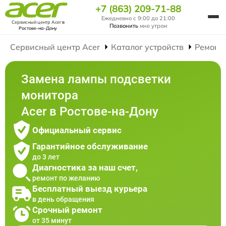
+7 (863) 209-71-88
Ежедневно с 9:00 до 21:00
Сервисный центр Acer
в
Позвонить
мне утром
Ростове-на-Дону
Сервисный центр Acer
Каталог устройств
Ремонт
Замена лампы подсветки
монитора
Acer в Ростове-на-Дону
Официальный сервис
Гарантийное обслуживание
до 3 лет
Диагностика за наш счет,
ремонт по желанию
Бесплатный выезд курьера
в день обращения
Срочный ремонт
от 35 минут