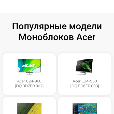
Популярные модели
Моноблоков Acer
Acer C24-960
Acer C24-960
[DQ.BD7ER.002]
[DQ.BD6ER.003]