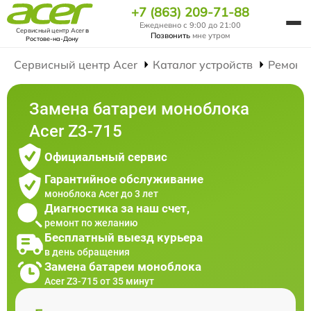
+7 (863) 209-71-88
Ежедневно с 9:00 до 21:00
Сервисный центр Acer
в
Позвонить
мне утром
Ростове-на-Дону
Сервисный центр Acer
Каталог устройств
Ремонт
Замена батареи моноблока
Acer Z3-715
Официальный сервис
Гарантийное обслуживание
моноблока Acer до 3 лет
Диагностика за наш счет,
ремонт по желанию
Бесплатный выезд курьера
в день обращения
Замена батареи моноблока
Acer Z3-715 от 35 минут