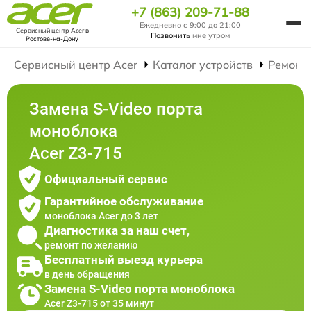
+7 (863) 209-71-88
Ежедневно с 9:00 до 21:00
Сервисный центр Acer
в
Позвонить
мне утром
Ростове-на-Дону
Сервисный центр Acer
Каталог устройств
Ремонт
Замена S-Video порта
моноблока
Acer Z3-715
Официальный сервис
Гарантийное обслуживание
моноблока Acer до 3 лет
Диагностика за наш счет,
ремонт по желанию
Бесплатный выезд курьера
в день обращения
Замена S-Video порта моноблока
Acer Z3-715 от 35 минут