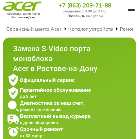
+7 (863) 209-71-88
Ежедневно с 9:00 до 21:00
Сервисный центр Acer
в
Позвонить
мне утром
Ростове-на-Дону
Сервисный центр Acer
Каталог устройств
Ремонт
Замена S-Video порта
моноблока
Acer в Ростове-на-Дону
Официальный сервис
Гарантийное обслуживание
до 3 лет
Диагностика за наш счет,
ремонт по желанию
Бесплатный выезд курьера
в день обращения
Срочный ремонт
от 35 минут