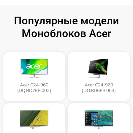
Популярные модели
Моноблоков Acer
Acer C24-960
Acer C24-960
[DQ.BD7ER.002]
[DQ.BD6ER.003]