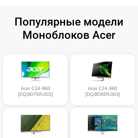
Популярные модели
Моноблоков Acer
Acer C24-960
Acer C24-960
[DQ.BD7ER.002]
[DQ.BD6ER.003]