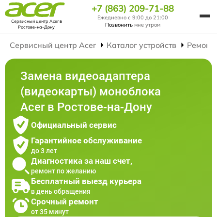
+7 (863) 209-71-88
Ежедневно с 9:00 до 21:00
Сервисный центр Acer
в
Позвонить
мне утром
Ростове-на-Дону
Сервисный центр Acer
Каталог устройств
Ремонт
Замена видеоадаптера
(видеокарты) моноблока
Acer в Ростове-на-Дону
Официальный сервис
Гарантийное обслуживание
до 3 лет
Диагностика за наш счет,
ремонт по желанию
Бесплатный выезд курьера
в день обращения
Срочный ремонт
от 35 минут