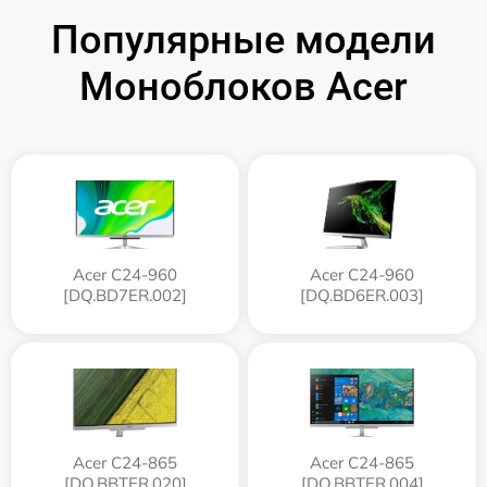
Популярные модели
Моноблоков Acer
Acer C24-960
Acer C24-960
[DQ.BD7ER.002]
[DQ.BD6ER.003]
Acer C24-865
Acer C24-865
[DQ.BBTER.020]
[DQ.BBTER.004]