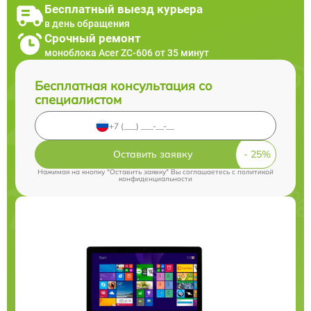
Бесплатный выезд курьера
в день обращения
Срочный ремонт
моноблока Acer ZC-606 от 35 минут
Бесплатная консультация со
специалистом
Оставить заявку
Нажимая на кнопку "Оставить заявку" Вы соглашаетесь c
политикой
конфиденциальности