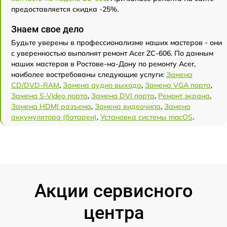
предоставляется скидка -25%.
Знаем свое дело
Будьте уверены в профессионализме наших мастеров - они
с уверенностью выполнят ремонт Acer ZC-606. По данным
наших мастеров в Ростове-на-Дону по ремонту Acer,
наиболее востребованы следующие услуги:
Замена
CD/DVD-RAM
,
Замена аудио выхода
,
Замена VGA порта
,
Замена S-Video порта
,
Замена DVI порта
,
Ремонт экрана
,
Замена HDMI разъема
,
Замена видеочипа
,
Замена
аккумулятора (батареи)
,
Установка системы macOS
.
Акции сервисного
центра