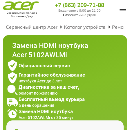
+7 (863) 209-71-88
Ежедневно с 9:00 до 21:00
Сервисный центр Acer
в
Позвонить
мне утром
Ростове-на-Дону
Сервисный центр Acer
Каталог устройств
Ремонт
Замена HDMI ноутбука
Acer 5102AWLMi
Официальный сервис
Гарантийное обслуживание
ноутбука Acer до 3 лет
Диагностика за наш счет,
ремонт по желанию
Бесплатный выезд курьера
в день обращения
Замена HDMI ноутбука
Acer 5102AWLMi от 35 минут