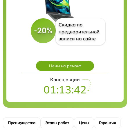
Скидка по
-20%
предварительной
записи на сайте
Цены на ремонт
Конец акции
01:13:41
Преимущества
Этапы работ
Цены
Гарантия
М