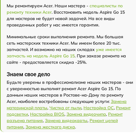
Мы ремонтируем Acer. Наши мастера -
специалисты по
ремонту техники Acer
. Восстановить модель Aspire Go 15
для мастеров не будет новой задачей. На все виды
проведенных работ у нас имеется гарантия.
Минимальные сроки выполнения ремонта. Мы большая
сеть мастерских техники Acer. Мы имеем более 20 тыс.
запчастей. И возможно на наших складах
уже имеется
запчасть на модель Aspire Go 15
. При заказе ремонта на
сайте - предоставляется скидка -25%.
Знаем свое дело
Будьте уверены в профессионализме наших мастеров - они
с уверенностью выполнят ремонт Acer Aspire Go 15. По
данным наших мастеров в Ростове-на-Дону по ремонту
Acer, наиболее востребованы следующие услуги:
Замена
материнской платы
,
Чистка от пыли
,
Настройка ОС
,
Ремонт
подсветки
,
Настройка BIOS
,
Замена видеочипа
,
Ремонт
разъема питания
,
Замена видеокарты
,
Ремонт цепей
питания
,
Замена жесткого диска
.