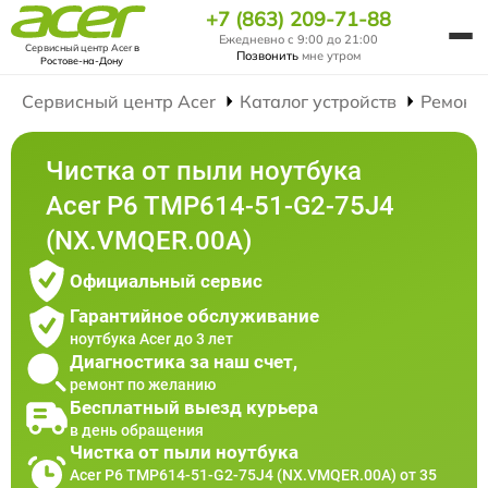
+7 (863) 209-71-88
Ежедневно с 9:00 до 21:00
Сервисный центр Acer
в
Позвонить
мне утром
Ростове-на-Дону
Сервисный центр Acer
Каталог устройств
Ремонт
Чистка от пыли ноутбука
Acer P6 TMP614-51-G2-75J4
(NX.VMQER.00A)
Официальный сервис
Гарантийное обслуживание
ноутбука Acer до 3 лет
Диагностика за наш счет,
ремонт по желанию
Бесплатный выезд курьера
в день обращения
Чистка от пыли ноутбука
Acer P6 TMP614-51-G2-75J4 (NX.VMQER.00A) от 35