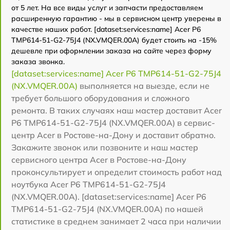
от 5 лет. На все виды услуг и запчасти предоставляем
расширенную гарантию - мы в сервисном центр уверены в
качестве наших работ. [dataset:services:name] Acer P6
TMP614-51-G2-75J4 (NX.VMQER.00A) будет стоить на -15%
дешевле при оформлении заказа на сайте через форму
заказа звонка.
[dataset:services:name] Acer P6 TMP614-51-G2-75J4
(NX.VMQER.00A)
выполняется на выезде, если не
требует большого оборудования и сложного
ремонта. В таких случаях наш мастер доставит Acer
P6 TMP614-51-G2-75J4 (NX.VMQER.00A) в сервис-
центр Acer в Ростове-на-Дону и доставит обратно.
Закажите звонок или позвоните и наш мастер
сервисного центра Acer в Ростове-на-Дону
проконсультирует и определит стоимость работ над
ноутбука Acer P6 TMP614-51-G2-75J4
(NX.VMQER.00A). [dataset:services:name] Acer P6
TMP614-51-G2-75J4 (NX.VMQER.00A) по нашей
статистике в среднем занимает 2 часа при наличии