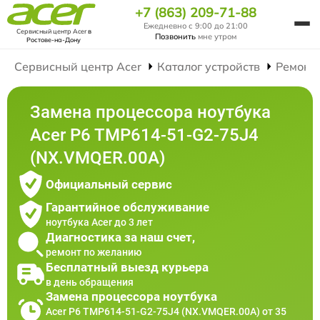
+7 (863) 209-71-88
Ежедневно с 9:00 до 21:00
Сервисный центр Acer
в
Позвонить
мне утром
Ростове-на-Дону
Сервисный центр Acer
Каталог устройств
Ремонт
Замена процессора ноутбука
Acer P6 TMP614-51-G2-75J4
(NX.VMQER.00A)
Официальный сервис
Гарантийное обслуживание
ноутбука Acer до 3 лет
Диагностика за наш счет,
ремонт по желанию
Бесплатный выезд курьера
в день обращения
Замена процессора ноутбука
Acer P6 TMP614-51-G2-75J4 (NX.VMQER.00A) от 35