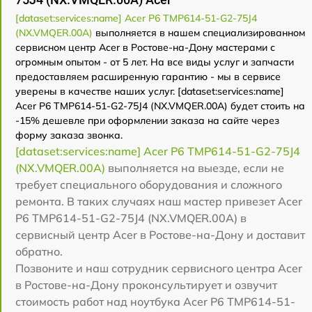
[dataset:services:name] Acer P6 TMP614-51-G2-75J4
(NX.VMQER.00A)
выполняется в нашем специализированном
сервисном центр Acer в Ростове-на-Дону мастерами с
огромным опытом - от 5 лет. На все виды услуг и запчасти
предоставляем расширенную гарантию - мы в сервисе
уверены в качестве наших услуг. [dataset:services:name]
Acer P6 TMP614-51-G2-75J4 (NX.VMQER.00A) будет стоить на
-15% дешевле при оформлении заказа на сайте через
форму заказа звонка.
[dataset:services:name] Acer P6 TMP614-51-G2-75J4
(NX.VMQER.00A)
выполняется на выезде, если не
требует специального оборудования и сложного
ремонта. В таких случаях наш мастер привезет Acer
P6 TMP614-51-G2-75J4 (NX.VMQER.00A) в
сервисный центр Acer в Ростове-на-Дону и доставит
обратно.
Позвоните и наш сотрудник сервисного центра Acer
в Ростове-на-Дону проконсультирует и озвучит
стоимость работ над ноутбука Acer P6 TMP614-51-