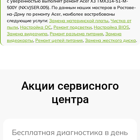
с уверенностью выполнят ремонт Acer X3 TMX314-51-M-
500Y (NX.VJSER.005). По данным наших мастеров в Ростове-
на-Дону по ремонту Acer, наиболее востребованы
следующие услуги:
Замена материнской платы
,
Чистка от
пыли
,
Настройка ОС
,
Ремонт подсветки
,
Настройка BIOS
,
Замена видеочипа
,
Ремонт разъема питания
,
Замена
видеокарты
,
Ремонт цепей питания
,
Замена жесткого диска
.
Акции сервисного
центра
Бесплатная диагностика в день