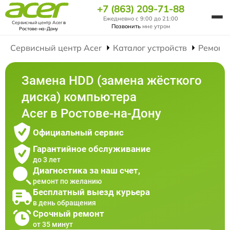
+7 (863) 209-71-88
Ежедневно с 9:00 до 21:00
Сервисный центр Acer
в
Позвонить
мне утром
Ростове-на-Дону
Сервисный центр Acer
Каталог устройств
Ремонт
Замена HDD (замена жёсткого
диска) компьютера
Acer в Ростове-на-Дону
Официальный сервис
Гарантийное обслуживание
до 3 лет
Диагностика за наш счет,
ремонт по желанию
Бесплатный выезд курьера
в день обращения
Срочный ремонт
от 35 минут