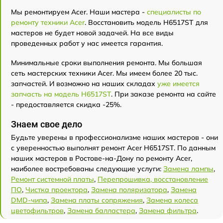
Мы ремонтируем Acer. Наши мастера -
специалисты по
ремонту техники Acer
. Восстановить модель H6517ST для
мастеров не будет новой задачей. На все виды
проведенных работ у нас имеется гарантия.
Минимальные сроки выполнения ремонта. Мы большая
сеть мастерских техники Acer. Мы имеем более 20 тыс.
запчастей. И возможно на наших складах
уже имеется
запчасть на модель H6517ST
. При заказе ремонта на сайте
- предоставляется скидка -25%.
Знаем свое дело
Будьте уверены в профессионализме наших мастеров - они
с уверенностью выполнят ремонт Acer H6517ST. По данным
наших мастеров в Ростове-на-Дону по ремонту Acer,
наиболее востребованы следующие услуги:
Замена лампы
,
Ремонт системной платы
,
Перепрошивка, восстановление
ПО
,
Чистка проектора
,
Замена поляризатора
,
Замена
DMD-чипа
,
Замена платы сопряжения
,
Замена колеса
цветофильтров
,
Замена балластера
,
Замена фильтра
.