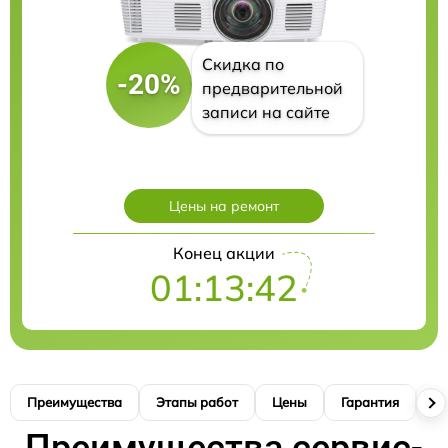
Скидка по
-20%
предварительной
записи на сайте
Цены на ремонт
Конец акции
01:13:41
Преимущества
Этапы работ
Цены
Гарантия
М