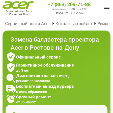
+7 (863) 209-71-88
Ежедневно с 9:00 до 21:00
Сервисный центр Acer
в
Позвонить
мне утром
Ростове-на-Дону
Сервисный центр Acer
Каталог устройств
Ремонт
Замена балластера проектора
Acer в Ростове-на-Дону
Официальный сервис
Гарантийное обслуживание
до 3 лет
Диагностика за наш счет,
ремонт по желанию
Бесплатный выезд курьера
в день обращения
Срочный ремонт
от 35 минут