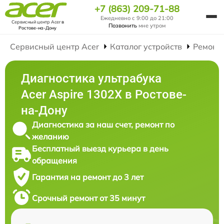
+7 (863) 209-71-88
Ежедневно с 9:00 до 21:00
Сервисный центр Acer
в
Позвонить
мне утром
Ростове-на-Дону
Сервисный центр Acer
Каталог устройств
Ремонт
Диагностика ультрабука
Acer Aspire 1302X в Ростове-
на-Дону
Диагностика за наш счет, ремонт по
желанию
Бесплатный выезд курьера в день
обращения
Гарантия на ремонт до 3 лет
Срочный ремонт от 35 минут