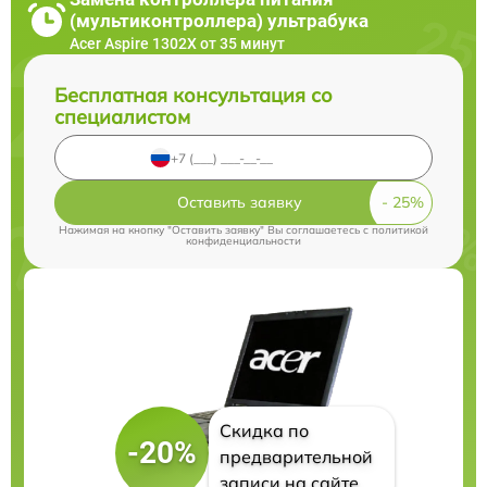
(мультиконтроллера) ультрабука
Acer Aspire 1302X от 35 минут
Бесплатная консультация со
специалистом
Оставить заявку
Нажимая на кнопку "Оставить заявку" Вы соглашаетесь c
политикой
конфиденциальности
Скидка по
-20%
предварительной
записи на сайте