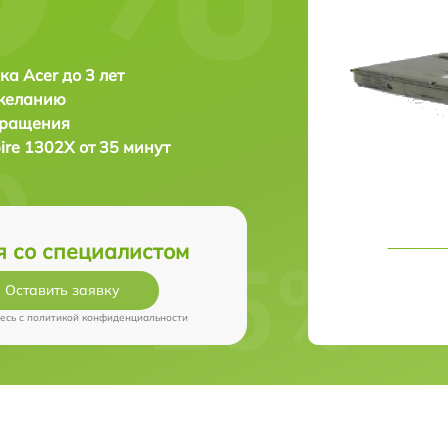
ка Acer до 3 лет
 желанию
бращения
ire 1302X от 35 минут
я со специалистом
Оставить заявку
есь c
политикой конфиденциальности