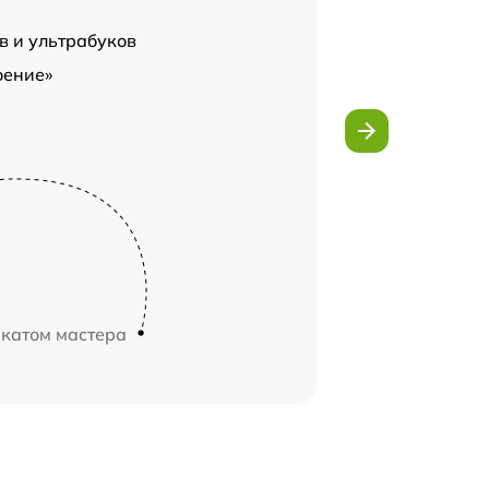
в и ультрабуков
оение»
икатом мастера