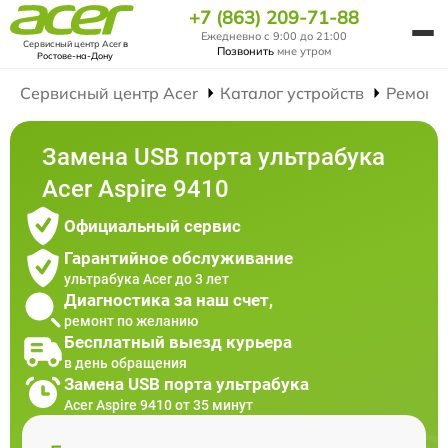
+7 (863) 209-71-88
Ежедневно с 9:00 до 21:00
Сервисный центр Acer
в
Позвонить
мне утром
Ростове-на-Дону
Сервисный центр Acer
Каталог устройств
Ремонт
Замена USB порта ультрабука
Acer Aspire 9410
Официальный сервис
Гарантийное обслуживание
ультрабука Acer до 3 лет
Диагностика за наш счет,
ремонт по желанию
Бесплатный выезд курьера
в день обращения
Замена USB порта ультрабука
Acer Aspire 9410 от 35 минут