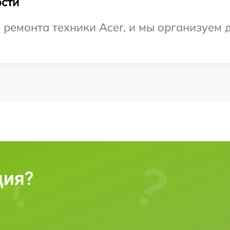
сти
емонта техники Acer, и мы организуем д
ция?