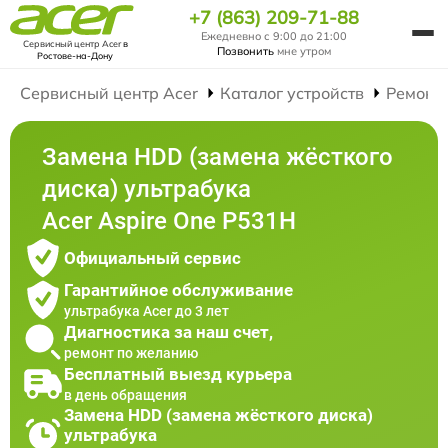
+7 (863) 209-71-88
Ежедневно с 9:00 до 21:00
Сервисный центр Acer
в
Позвонить
мне утром
Ростове-на-Дону
Сервисный центр Acer
Каталог устройств
Ремонт
Замена HDD (замена жёсткого
диска) ультрабука
Acer Aspire One P531H
Официальный сервис
Гарантийное обслуживание
ультрабука Acer до 3 лет
Диагностика за наш счет,
ремонт по желанию
Бесплатный выезд курьера
в день обращения
Замена HDD (замена жёсткого диска)
ультрабука